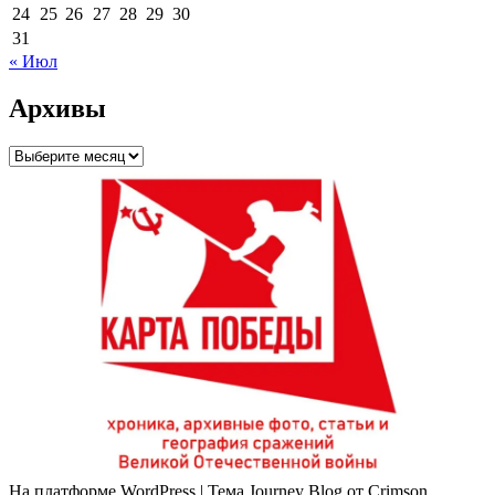
24
25
26
27
28
29
30
31
« Июл
Архивы
Архивы
На платформе WordPress
|
Тема Journey Blog от Crimson