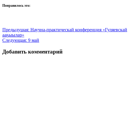
Понравилось это:
Навигация
Предыдущая:
Научна-практическай конференция «Гуляевскай
ааҕыылар»
по
Следующая:
9 май
записям
Добавить комментарий