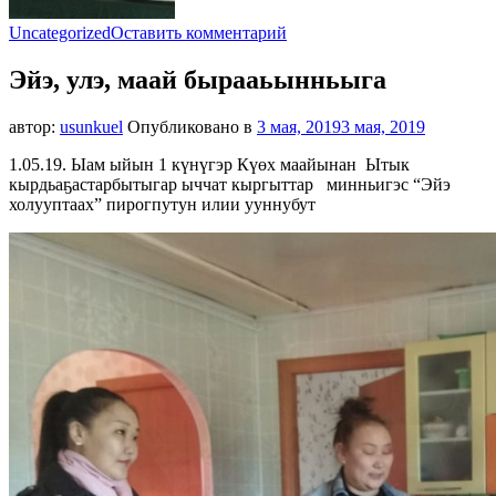
к
Uncategorized
Оставить комментарий
Эйэ,
улэ,
Эйэ, улэ, маай бырааьынньыга
маай
бырааьынньыга
автор:
usunkuel
Опубликовано в
3 мая, 2019
3 мая, 2019
1.05.19. Ыам ыйын 1 күнүгэр Күөх маайынан Ытык
кырдьаҕастарбытыгар ыччат кыргыттар минньигэс “Эйэ
холууптаах” пирогпутун илии ууннубут